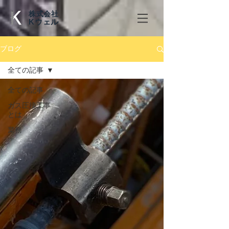
株式会社
​Kウェル
ブログ
全ての記事
全ての記事
ガス圧接工事
とは
業務