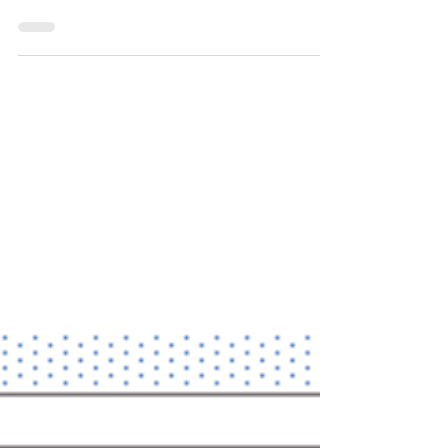
重要な役割を担っています。 継手の施工実
績ではガス圧接継手が約70%を占めていま
す。(重ね継手を除く) なぜガス圧接継手が多
く用いられるのか、ガス圧接のメリット、デ
メリットを紹介します。 【ガス圧接のメリ
ット】 ・継手の強度が高い...